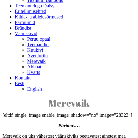
Titanium Balloons
Teemantidega Daisy
Eritellimusehted
Kihla- ja abielusõrmused
Parfüümid
Brändist
Vääriskivid
Peruu opaal
Teemandid
Kuukivi
Aventuriin
Merevaik
Ahhaat
Kvarts
Kontakt
Eesti
English
Merevaik
[eltdf_single_image enable_image_shadow=”no” image=”28323″]
Pärimus…
Merevaik on üks vähestest vääriskiviks peetavatest ainetest maa