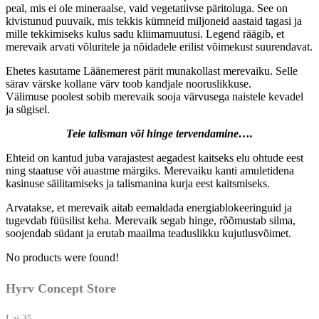
peal, mis ei ole mineraalse, vaid vegetatiivse päritoluga. See on
kivistunud puuvaik, mis tekkis kümneid miljoneid aastaid tagasi ja
mille tekkimiseks kulus sadu kliimamuutusi. Legend räägib, et
merevaik arvati võluritele ja nõidadele erilist võimekust suurendavat.
Ehetes kasutame Läänemerest pärit munakollast merevaiku. Selle
särav värske kollane värv toob kandjale nooruslikkuse.
Välimuse poolest sobib merevaik sooja värvusega naistele kevadel
ja sügisel.
Teie talisman või hinge tervendamine….
Ehteid on kantud juba varajastest aegadest kaitseks elu ohtude eest
ning staatuse või auastme märgiks. Merevaiku kanti amuletidena
kasinuse säilitamiseks ja talismanina kurja eest kaitsmiseks.
Arvatakse, et merevaik aitab eemaldada energiablokeeringuid ja
tugevdab füüsilist keha. Merevaik segab hinge, rõõmustab silma,
soojendab südant ja erutab maailma teaduslikku kujutlusvõimet.
No products were found!
Hyrv Concept Store
Lai 35