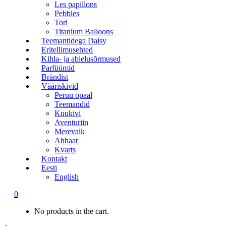
Les papillons
Pebbles
Tori
Titanium Balloons
Teemantidega Daisy
Eritellimusehted
Kihla- ja abielusõrmused
Parfüümid
Brändist
Vääriskivid
Peruu opaal
Teemandid
Kuukivi
Aventuriin
Merevaik
Ahhaat
Kvarts
Kontakt
Eesti
English
0
No products in the cart.