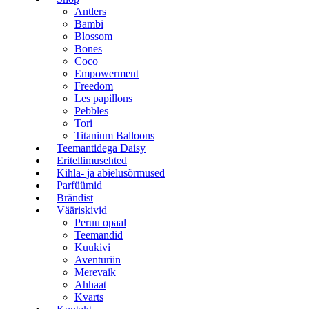
Antlers
Bambi
Blossom
Bones
Coco
Empowerment
Freedom
Les papillons
Pebbles
Tori
Titanium Balloons
Teemantidega Daisy
Eritellimusehted
Kihla- ja abielusõrmused
Parfüümid
Brändist
Vääriskivid
Peruu opaal
Teemandid
Kuukivi
Aventuriin
Merevaik
Ahhaat
Kvarts