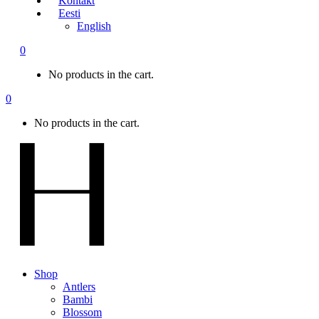
Kontakt
Eesti
English
0
No products in the cart.
0
No products in the cart.
Shop
Antlers
Bambi
Blossom