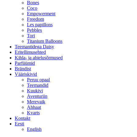
Bones
Coco
Empowerment
Freedom
Les papillons
Pebbles
Tori
Titanium Balloons
Teemantidega Daisy
Eritellimusehted
Kihla- ja abielusõrmused
Parfüümid
Brändist
Vääriskivid
Peruu opaal
Teemandid
Kuukivi
Aventuriin
Merevaik
Ahhaat
Kvarts
Kontakt
Eesti
English